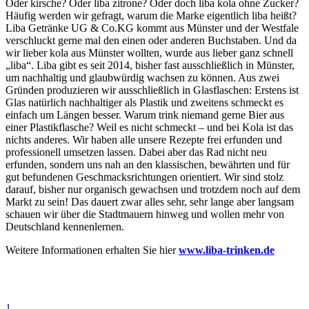
Oder kirsche? Oder liba zitrone? Oder doch liba kola ohne Zucker?
Häufig werden wir gefragt, warum die Marke eigentlich liba heißt?
Liba Getränke UG & Co.KG kommt aus Münster und der Westfale
verschluckt gerne mal den einen oder anderen Buchstaben. Und da
wir lieber kola aus Münster wollten, wurde aus lieber ganz schnell
„liba“. Liba gibt es seit 2014, bisher fast ausschließlich in Münster,
um nachhaltig und glaubwürdig wachsen zu können. Aus zwei
Gründen produzieren wir ausschließlich in Glasflaschen: Erstens ist
Glas natürlich nachhaltiger als Plastik und zweitens schmeckt es
einfach um Längen besser. Warum trink niemand gerne Bier aus
einer Plastikflasche? Weil es nicht schmeckt – und bei Kola ist das
nichts anderes. Wir haben alle unsere Rezepte frei erfunden und
professionell umsetzen lassen. Dabei aber das Rad nicht neu
erfunden, sondern uns nah an den klassischen, bewährten und für
gut befundenen Geschmacksrichtungen orientiert. Wir sind stolz
darauf, bisher nur organisch gewachsen und trotzdem noch auf dem
Markt zu sein! Das dauert zwar alles sehr, sehr lange aber langsam
schauen wir über die Stadtmauern hinweg und wollen mehr von
Deutschland kennenlernen.
Weitere Informationen erhalten Sie hier
www.liba-trinken.de
1